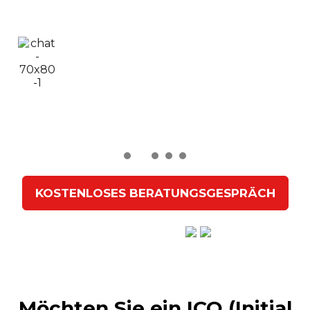
Wir begleiten Sie von der Entwicklung und
Tokenomics bis hin zur Skalierung und
Investorengewinnung!
KOSTENLOSES BERATUNGSGESPRÄCH
Hervorragend
Möchten Sie ein ICO (Initial