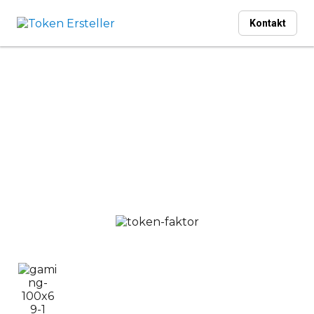
Kontakt
Full-Service ICO (Initial Coin
Offering) Agentur
Wir helfen Ihnen, Ihr ICO (Initial Coin Offering) von der
ersten Idee bis zur erfolgreichen Kapitalbeschaffung
umzusetzen – inklusive technischer Entwicklung,
Token-Emission und strategischer Vermarktung!
Möchten Sie eine ICO-Kampagne starten,
haben aber nicht die nötige Erfahrung oder das
technische Know-how?