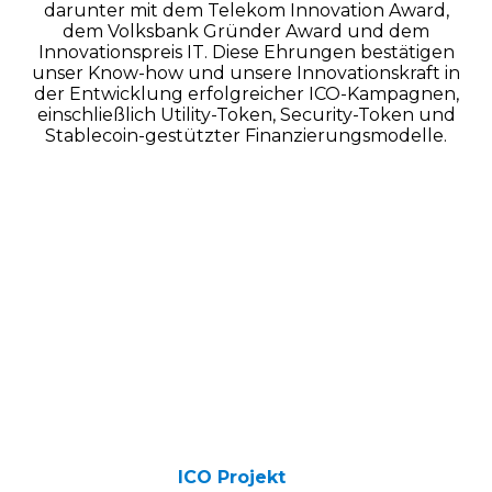
darunter mit dem Telekom Innovation Award,
dem Volksbank Gründer Award und dem
Innovationspreis IT. Diese Ehrungen bestätigen
unser Know-how und unsere Innovationskraft in
der Entwicklung erfolgreicher ICO-Kampagnen,
einschließlich Utility-Token, Security-Token und
Stablecoin-gestützter Finanzierungsmodelle.
Kontaktieren Sie uns für ein
kostenloses
Beratungsgespräch
Lassen Sie uns in einem
gemeinsamen Gespräch
erarbeiten,
wie wir Ihnen dabei helfen können, ein
professionelles
ICO Projekt
zu erstellen und zu