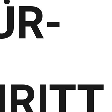
ÜR-
RITT