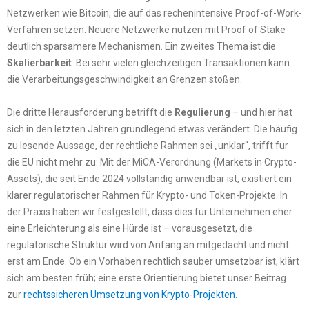
Netzwerken wie Bitcoin, die auf das rechenintensive Proof-of-Work-
Verfahren setzen. Neuere Netzwerke nutzen mit Proof of Stake
deutlich sparsamere Mechanismen. Ein zweites Thema ist die
Skalierbarkeit
: Bei sehr vielen gleichzeitigen Transaktionen kann
die Verarbeitungsgeschwindigkeit an Grenzen stoßen.
Die dritte Herausforderung betrifft die
Regulierung
– und hier hat
sich in den letzten Jahren grundlegend etwas verändert. Die häufig
zu lesende Aussage, der rechtliche Rahmen sei „unklar“, trifft für
die EU nicht mehr zu: Mit der MiCA-Verordnung (Markets in Crypto-
Assets), die seit Ende 2024 vollständig anwendbar ist, existiert ein
klarer regulatorischer Rahmen für Krypto- und Token-Projekte. In
der Praxis haben wir festgestellt, dass dies für Unternehmen eher
eine Erleichterung als eine Hürde ist – vorausgesetzt, die
regulatorische Struktur wird von Anfang an mitgedacht und nicht
erst am Ende. Ob ein Vorhaben rechtlich sauber umsetzbar ist, klärt
sich am besten früh; eine erste Orientierung bietet unser Beitrag
zur
rechtssicheren Umsetzung von Krypto-Projekten
.