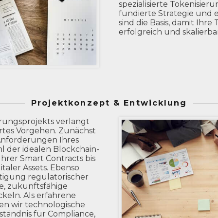
spezialisierte Tokenisier
fundierte Strategie und
sind die Basis, damit Ihr
erfolgreich und skalierbar
Projektkonzept & Entwicklung
erungsprojekts verlangt
iertes Vorgehen. Zunächst
 Anforderungen Ihres
 der idealen Blockchain-
Ihrer Smart Contracts bis
italer Assets. Ebenso
htigung regulatorischer
e, zukunftsfähige
keln. Als erfahrene
en wir technologische
tändnis für Compliance,