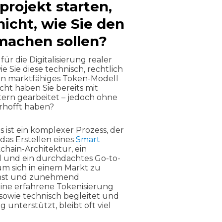
projekt starten,
icht, wie Sie den
 machen sollen?
für die Digitalisierung realer
ie Sie diese technisch, rechtlich
ein marktfähiges Token-Modell
ht haben Sie bereits mit
tern gearbeitet – jedoch ohne
 erhofft haben?
s ist ein komplexer Prozess, der
 das Erstellen eines
Smart
kchain-Architektur, ein
l und ein durchdachtes Go-to-
um sich in einem Markt zu
chst und zunehmend
eine erfahrene Tokenisierung
 sowie technisch begleitet und
g unterstützt, bleibt oft viel