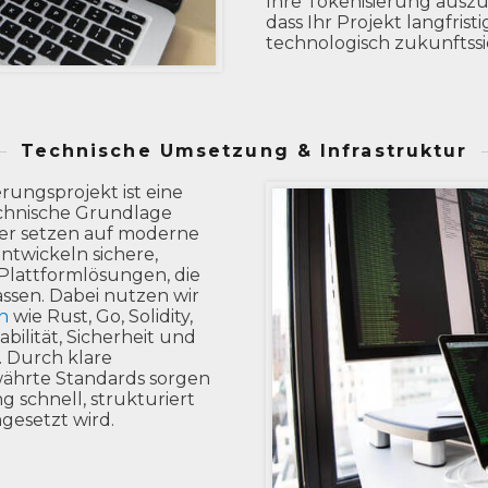
Ihre Tokenisierung auszuw
dass Ihr Projekt langfristi
technologisch zukunftssic
Technische Umsetzung & Infrastruktur
erungsprojekt ist eine
technische Grundlage
ler setzen auf moderne
twickeln sichere,
 Plattformlösungen, die
ssen. Dabei nutzen wir
n
wie Rust, Go, Solidity,
ilität, Sicherheit und
. Durch klare
ährte Standards sorgen
ng schnell, strukturiert
mgesetzt wird.