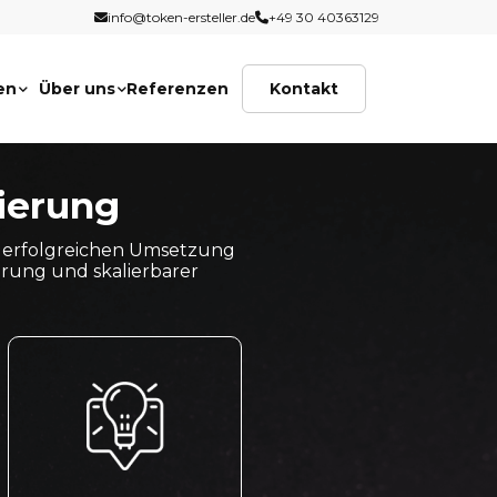
info@token-ersteller.de
+49 30 40363129
en
Über uns
Referenzen
Kontakt
sierung
ur erfolgreichen Umsetzung
hrung und skalierbarer