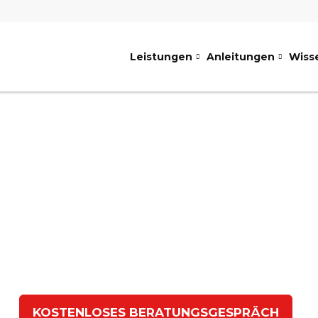
Leistungen
Anleitungen
Wiss
Standort
ie unser Team in
zentraler Lage
im Herzen von
München
KOSTENLOSES BERATUNGSGESPRÄCH