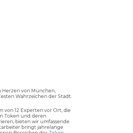
im Herzen von München,
sten Wahrzeichen der Stadt.
 von 12 Experten vor Ort, die
von Token und deren
eren, bieten wir umfassende
tarbeiter bringt jahrelange
denen Bereichen der
Token