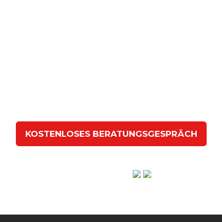
Kontaktieren Sie uns für ein
kostenloses Beratungsgespräc
ssen Sie uns in einem
gemeinsamen Gespräch
erarbeit
en dabei helfen können, ein
Token
zu erstellen und zu 
KOSTENLOSES BERATUNGSGESPRÄCH
Hervorragend