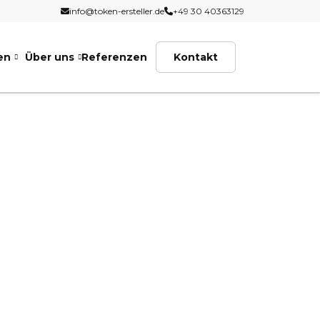
info@token-ersteller.de
+49 30 40363129
en
Über uns
Referenzen
Kontakt
 & Berlin