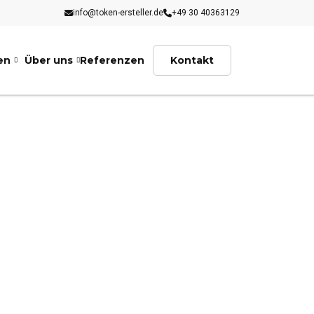
info@token-ersteller.de
+49 30 40363129
en
Über uns
Referenzen
Kontakt
H