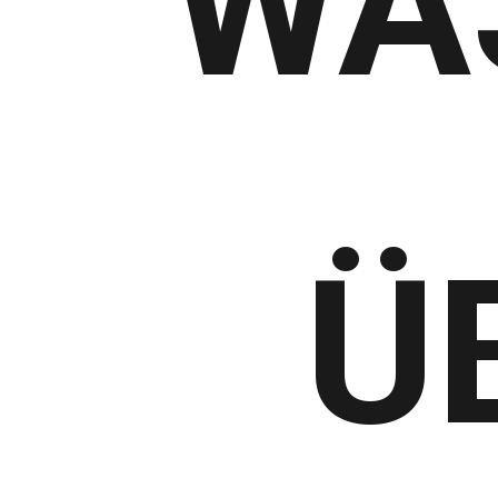
WAS
Ü