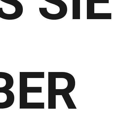
 SIE
BER