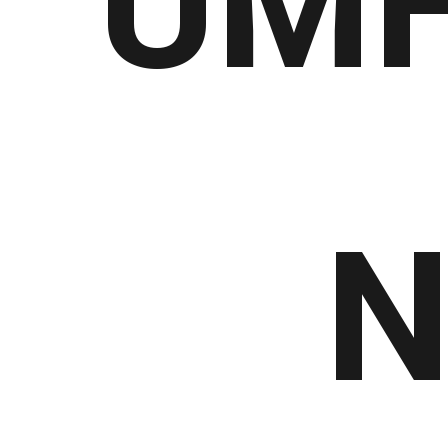
UMF
N