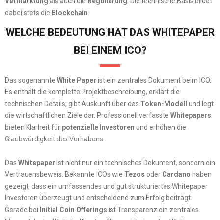
Vermarktung
als auch die
Regulierung
. Die technische Basis bildet
dabei stets die
Blockchain
.
WELCHE BEDEUTUNG HAT DAS WHITEPAPER
BEI EINEM ICO?
Das sogenannte
White Paper
ist ein zentrales Dokument beim ICO.
Es enthält die komplette Projektbeschreibung, erklärt die
technischen Details, gibt Auskunft über das
Token-Modell
und legt
die wirtschaftlichen Ziele dar. Professionell verfasste
Whitepapers
bieten Klarheit für
potenzielle Investoren
und erhöhen die
Glaubwürdigkeit des Vorhabens.
Das
Whitepaper
ist nicht nur ein technisches Dokument, sondern ein
Vertrauensbeweis. Bekannte ICOs wie
Tezos
oder
Cardano
haben
gezeigt, dass ein umfassendes und gut strukturiertes Whitepaper
Investoren überzeugt und entscheidend zum Erfolg beiträgt.
Gerade bei
Initial Coin Offerings
ist Transparenz ein zentrales