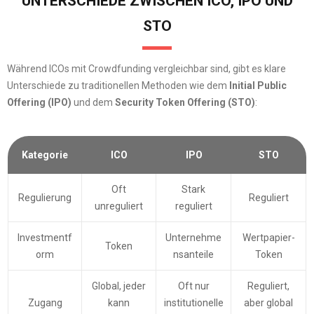
UNTERSCHIEDE ZWISCHEN ICO, IPO UND
STO
Während ICOs mit Crowdfunding vergleichbar sind, gibt es klare
Unterschiede zu traditionellen Methoden wie dem
Initial Public
Offering (IPO)
und dem
Security Token Offering (STO)
:
Kategorie
ICO
IPO
STO
Oft
Stark
Regulierung
Reguliert
unreguliert
reguliert
Investmentf
Unternehme
Wertpapier-
Token
orm
nsanteile
Token
Global, jeder
Oft nur
Reguliert,
Zugang
kann
institutionelle
aber global