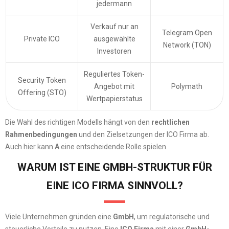
jedermann
Verkauf nur an
Telegram Open
Private ICO
ausgewählte
Network (TON)
Investoren
Reguliertes Token-
Security Token
Angebot mit
Polymath
Offering (STO)
Wertpapierstatus
Die Wahl des richtigen Modells hängt von den
rechtlichen
Rahmenbedingungen
und den Zielsetzungen der ICO Firma ab.
Auch hier kann
A
eine entscheidende Rolle spielen.
WARUM IST EINE GMBH-STRUKTUR FÜR
EINE ICO FIRMA SINNVOLL?
Viele Unternehmen gründen eine
GmbH
, um regulatorische und
steuerliche Vorteile zu nutzen. Eine
ICO Firma
mit einer
GmbH-