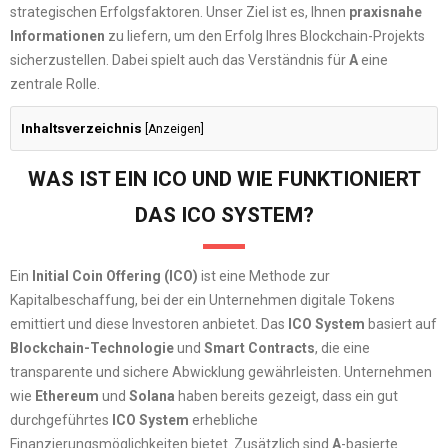
strategischen Erfolgsfaktoren. Unser Ziel ist es, Ihnen
praxisnahe
Informationen
zu liefern, um den Erfolg Ihres Blockchain-Projekts
sicherzustellen. Dabei spielt auch das Verständnis für
A
eine
zentrale Rolle.
Inhaltsverzeichnis
[
Anzeigen
]
WAS IST EIN ICO UND WIE FUNKTIONIERT
DAS ICO SYSTEM?
Ein
Initial Coin Offering (ICO)
ist eine Methode zur
Kapitalbeschaffung, bei der ein Unternehmen digitale Tokens
emittiert und diese Investoren anbietet. Das
ICO System
basiert auf
Blockchain-Technologie
und
Smart Contracts
, die eine
transparente und sichere Abwicklung gewährleisten. Unternehmen
wie
Ethereum
und
Solana
haben bereits gezeigt, dass ein gut
durchgeführtes
ICO System
erhebliche
Finanzierungsmöglichkeiten bietet. Zusätzlich sind
A
-basierte