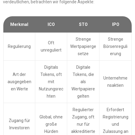
verdeutlichen, betrachten wir folgende Aspekte:
Merkmal
ICO
STO
IPO
Strenge
Strenge
Oft
Regulierung
Wertpapierge
Börsenreguli
unreguliert
setze
erung
Digitals
Digitale
Art der
Tokens, oft
Tokens, die
Unternehme
ausgegeben
mit
als
nsaktien
en Werte
Nutzungsrec
Wertpapiere
hten
gelten
Regulierter
Erfordert
Global, ohne
Zugang, oft
Registrierung
Zugang für
große
nur für
und
Investoren
Hürden
akkreditierte
Zulassung an