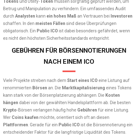
Tokens
und Utility-
Token
müssen sorgfältig geprüft werden, um
Betrug und Manipulation zu verhindern. Ein umfassendes Audit
durch
Analysten
kann
ein hohes Maß
an Vertrauen bei
Investoren
schaffen. In den
meisten Fällen
sind diese Überprüfungen
obligatorisch. Ein
Public ICO
ist dabei besonders gefährdet, wenn
es nicht den höchsten Sicherheitsstandards entspricht.
GEBÜHREN FÜR BÖRSENNOTIERUNGEN
NACH EINEM ICO
Viele Projekte streben nach dem
Start eines ICO
eine Listung auf
renommierten
Börsen
an. Die
Marktkapitalisierung
eines Tokens
kann stark von der Börsenplatzierung abhängen. Die
Kosten
hängen
dabei von der gewählten Handelsplattform ab. Die besten
Krypto
-Börsen verlangen häufig hohe
Gebühren
für eine Listung.
Wer
Coins kaufen
möchte, orientiert sich oft an diesen
Plattformen
. Gerade für ein
Public ICO
ist die Börsennotierung ein
entscheidender Faktor für die langfristige Liquidität des Tokens.