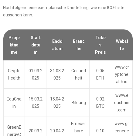
Nachfolgend eine exemplarische Darstellung, wie eine ICO-Liste
aussehen kann:
Proje
Start
Toke
Endd
Branc
Websi
ktna
datu
n-
atum
he
te
me
m
Preis
www.cr
Crypto
01.03.2
31.03.2
Gesund
0,05
yptohe
Health
025
025
heit
ETH
alth.io
www.e
EduCha
15.03.2
15.04.2
0,02
Bildung
duchain
in
025
025
BTC
.com
Erneuer
www.gr
GreenE
20.03.2
20.04.2
bare
0,10
eenene
nergyC