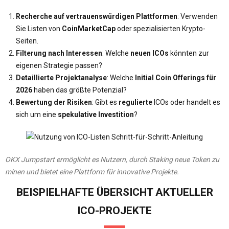
Recherche auf vertrauenswürdigen Plattformen
: Verwenden
Sie Listen von
CoinMarketCap
oder spezialisierten Krypto-
Seiten.
Filterung nach Interessen
: Welche
neuen ICOs
könnten zur
eigenen Strategie passen?
Detaillierte Projektanalyse
: Welche
Initial Coin Offerings für
2026
haben das größte Potenzial?
Bewertung der Risiken
: Gibt es
regulierte
ICOs oder handelt es
sich um eine
spekulative Investition
?
OKX Jumpstart ermöglicht es Nutzern, durch Staking neue Token zu
minen und bietet eine Plattform für innovative Projekte.
BEISPIELHAFTE ÜBERSICHT AKTUELLER
ICO-PROJEKTE