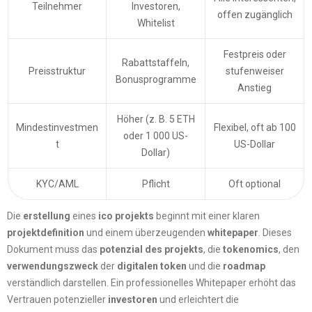
Teilnehmer
Investoren,
offen zugänglich
Whitelist
Festpreis oder
Rabattstaffeln,
Preisstruktur
stufenweiser
Bonusprogramme
Anstieg
Höher (z. B. 5 ETH
Mindestinvestmen
Flexibel, oft ab 100
oder 1 000 US-
t
US-Dollar
Dollar)
KYC/AML
Pflicht
Oft optional
Die
erstellung
eines
ico projekts
beginnt mit einer klaren
projektdefinition
und einem überzeugenden
whitepaper
. Dieses
Dokument muss das
potenzial des projekts
, die
tokenomics
, den
verwendungszweck
der
digitalen token
und die
roadmap
verständlich darstellen. Ein professionelles Whitepaper erhöht das
Vertrauen potenzieller
investoren
und erleichtert die