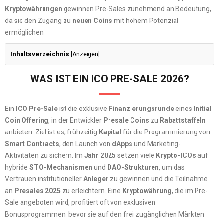
Kryptowährungen
gewinnen Pre-Sales zunehmend an Bedeutung,
da sie den Zugang zu
neuen Coins
mit hohem Potenzial
ermöglichen.
Inhaltsverzeichnis
[
Anzeigen
]
WAS IST EIN ICO PRE-SALE 2026?
Ein
ICO Pre-Sale
ist die exklusive
Finanzierungsrunde
eines
Initial
Coin Offering
, in der Entwickler
Presale Coins
zu
Rabattstaffeln
anbieten. Ziel ist es, frühzeitig
Kapital
für die Programmierung von
Smart Contracts
, den Launch von
dApps
und Marketing-
Aktivitäten zu sichern. Im
Jahr 2025
setzen viele
Krypto-ICOs
auf
hybride
STO-Mechanismen
und
DAO-Strukturen
, um das
Vertrauen institutioneller
Anleger
zu gewinnen und die Teilnahme
an
Presales 2025
zu erleichtern. Eine
Kryptowährung
, die im Pre-
Sale angeboten wird, profitiert oft von exklusiven
Bonusprogrammen, bevor sie auf den frei zugänglichen Märkten