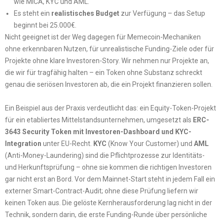
wie MiCA, KYC und AML.
Es steht ein
realistisches Budget
zur Verfügung – das Setup
beginnt bei 25.000€.
Nicht geeignet ist der Weg dagegen für Memecoin-Mechaniken
ohne erkennbaren Nutzen, für unrealistische Funding-Ziele oder für
Projekte ohne klare Investoren-Story. Wir nehmen nur Projekte an,
die wir für tragfähig halten – ein Token ohne Substanz schreckt
genau die seriösen Investoren ab, die ein Projekt finanzieren sollen.
Ein Beispiel aus der Praxis verdeutlicht das: ein Equity-Token-Projekt
für ein etabliertes Mittelstandsunternehmen, umgesetzt als
ERC-
3643 Security Token mit Investoren-Dashboard und KYC-
Integration
unter EU-Recht.
KYC
(Know Your Customer) und
AML
(Anti-Money-Laundering) sind die Pflichtprozesse zur Identitäts-
und Herkunftsprüfung – ohne sie kommen die richtigen Investoren
gar nicht erst an Bord. Vor dem Mainnet-Start steht in jedem Fall ein
externer Smart-Contract-Audit; ohne diese Prüfung liefern wir
keinen Token aus. Die gelöste Kernherausforderung lag nicht in der
Technik, sondern darin, die erste Funding-Runde über persönliche