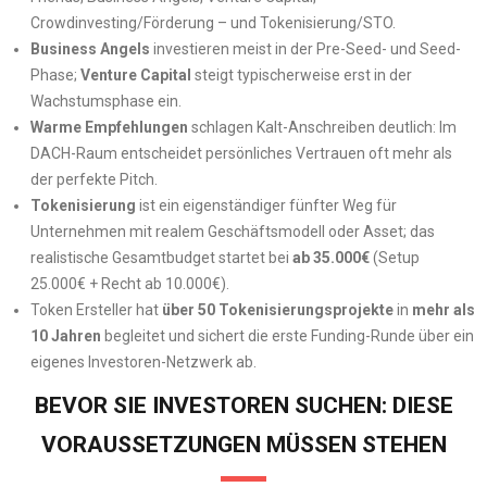
Crowdinvesting/Förderung – und Tokenisierung/STO.
Business Angels
investieren meist in der Pre-Seed- und Seed-
Phase;
Venture Capital
steigt typischerweise erst in der
Wachstumsphase ein.
Warme Empfehlungen
schlagen Kalt-Anschreiben deutlich: Im
DACH-Raum entscheidet persönliches Vertrauen oft mehr als
der perfekte Pitch.
Tokenisierung
ist ein eigenständiger fünfter Weg für
Unternehmen mit realem Geschäftsmodell oder Asset; das
realistische Gesamtbudget startet bei
ab 35.000€
(Setup
25.000€ + Recht ab 10.000€).
Token Ersteller hat
über 50 Tokenisierungsprojekte
in
mehr als
10 Jahren
begleitet und sichert die erste Funding-Runde über ein
eigenes Investoren-Netzwerk ab.
BEVOR SIE INVESTOREN SUCHEN: DIESE
VORAUSSETZUNGEN MÜSSEN STEHEN