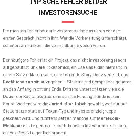
TYPISCHE FEHLER BEI DER
INVESTORENSUCHE
Die meisten Fehler bei der Investorensuche passieren vor dem
ersten Gespräch, nicht in ihm. Wer die Vorbereitung unterschätzt,
scheitert an Punkten, die vermeidbar gewesen wären.
Der häufigste Fehler ist ein Projekt, das
nicht investorengerecht
aufgebaut ist: unklare Tokenomics, ein Use Case, den niemand in
einem Satz erklären kann, eine fehlende Story. Der zweite ist, das
Rechtliche zu spät
anzugehen – Struktur und Compliance gehören
an den Anfang, nicht ans Ende. Drittens unterschätzen viele die
Dauer
der Kapitalakquise; eine seriöse Funding-Runde ist kein
Sprint. Viertens wird die
Jurisdiktion
falsch gewählt, weil nur auf
Steuersätze statt auf Token-Typ und Investorenzielgruppe
geschaut wird. Und fünftens setzen manche auf
Memecoin-
Mechaniken
, die genau die institutionellen Investoren vertreiben,
die das Projekt eigentlich braucht.