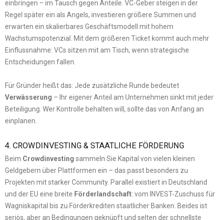
einbringen – im Tausch gegen Anteile. VC-Geber steigen in der
Regel später ein als Angels, investieren größere Summen und
erwarten ein skalierbares Geschäftsmodell mit hohem
Wachstumspotenzial. Mit dem größeren Ticket kommt auch mehr
Einflussnahme: VCs sitzen mit am Tisch, wenn strategische
Entscheidungen fallen.
Für Gründer heißt das: Jede zusätzliche Runde bedeutet
Verwässerung
– Ihr eigener Anteil am Unternehmen sinkt mit jeder
Beteiligung. Wer Kontrolle behalten will, sollte das von Anfang an
einplanen.
4. CROWDINVESTING & STAATLICHE FÖRDERUNG
Beim
Crowdinvesting
sammeln Sie Kapital von vielen kleinen
Geldgebern über Plattformen ein – das passt besonders zu
Projekten mit starker Community. Parallel existiert in Deutschland
und der EU eine breite
Förderlandschaft
: vom INVEST-Zuschuss für
Wagniskapital bis zu Förderkrediten staatlicher Banken. Beides ist
seriös, aber an Bedingungen geknüpft und selten der schnellste