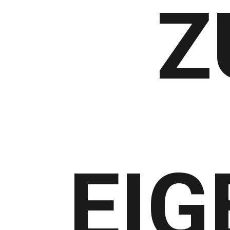
Z
EIG