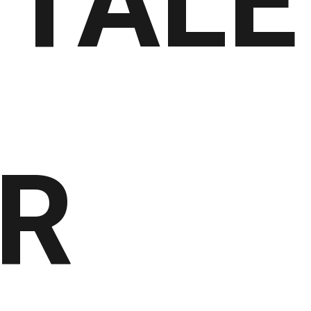
ITALE
R