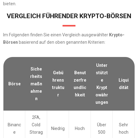
bieten.
VERGLEICH FÜHRENDER KRYPTO-BÖRSEN
Im Folgenden finden Sie einen Vergleich ausgewählter
Krypto-
Börsen
basierend auf den oben genannten Kriterien:
Unter
Siche
Gebü
Benut
stützt
rheits
hrens
zerfre
e
Liqui
Börse
maßn
truktu
undlic
Krypt
dität
ahme
r
hkeit
owähr
n
ungen
2FA,
Binanc
Cold
Über
Sehr
Niedrig
Hoch
e
Storag
500
hoch