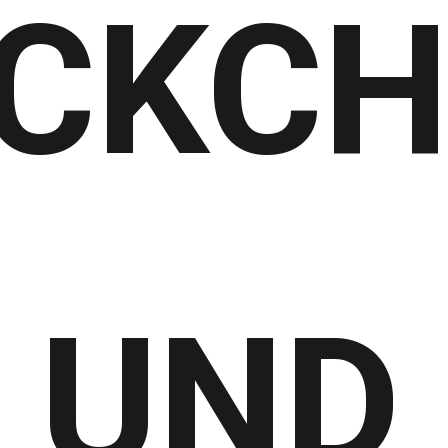
CKC
 UND