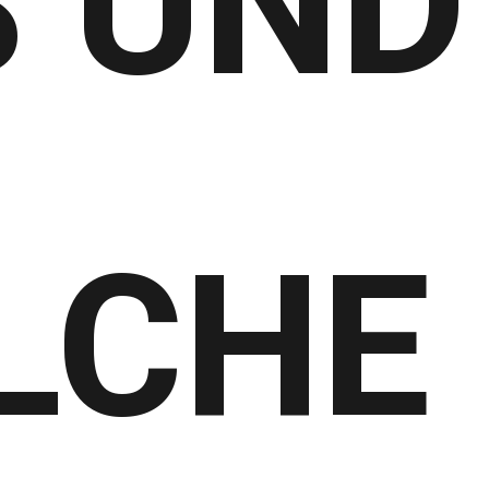
 UND
LCHE