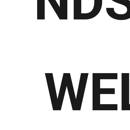
NDS
WE