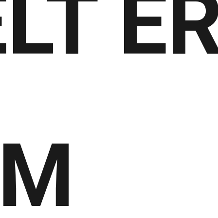
ELT E
IM