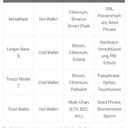
2FA,
Ethereum,
Passwortsch
MetaMask
Hot Wallet
Binance
utz, Seed
Smart Chain
Phrase
Hardware-
Bitcoin,
Ledger Nano
Verschlüssel
Cold Wallet
Ethereum,
X
ung, PIN-
Solana
Schutz
Bitcoin,
Passphrase-
Trezor Model
Cold Wallet
Ethereum,
Option,
T
Polkadot
Touchscreen
Multi-Chain
Seed Phrase,
Trust Wallet
Hot Wallet
(ETH, BSC,
Biometrische
etc.)
Sperre