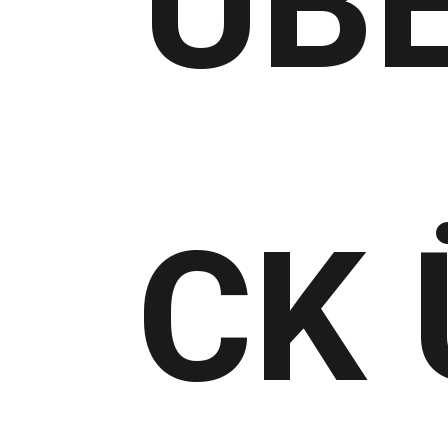
ÜBE
CK 