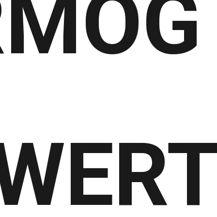
RMÖG
WER