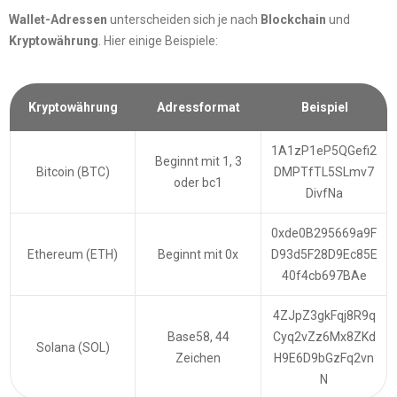
Wallet-Adressen
unterscheiden sich je nach
Blockchain
und
Kryptowährung
. Hier einige Beispiele:
Kryptowährung
Adressformat
Beispiel
1A1zP1eP5QGefi2
Beginnt mit 1, 3
Bitcoin (BTC)
DMPTfTL5SLmv7
oder bc1
DivfNa
0xde0B295669a9F
Ethereum (ETH)
Beginnt mit 0x
D93d5F28D9Ec85E
40f4cb697BAe
4ZJpZ3gkFqj8R9q
Base58, 44
Cyq2vZz6Mx8ZKd
Solana (SOL)
Zeichen
H9E6D9bGzFq2vn
N