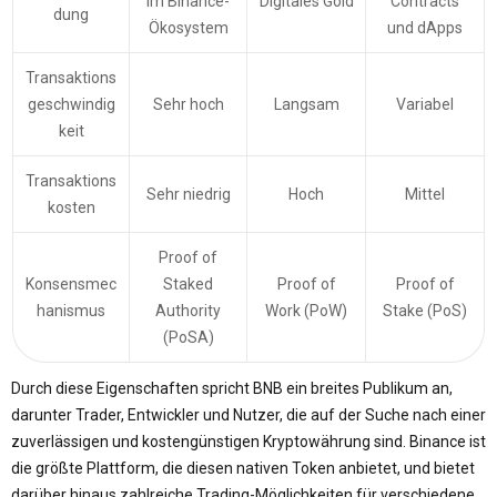
im Binance-
Digitales Gold
Contracts
dung
Ökosystem
und dApps
Transaktions
geschwindig
Sehr hoch
Langsam
Variabel
keit
Transaktions
Sehr niedrig
Hoch
Mittel
kosten
Proof of
Konsensmec
Staked
Proof of
Proof of
hanismus
Authority
Work (PoW)
Stake (PoS)
(PoSA)
Durch diese Eigenschaften spricht BNB ein breites Publikum an,
darunter Trader, Entwickler und Nutzer, die auf der Suche nach einer
zuverlässigen und kostengünstigen Kryptowährung sind. Binance ist
die größte Plattform, die diesen nativen Token anbietet, und bietet
darüber hinaus zahlreiche Trading-Möglichkeiten für verschiedene