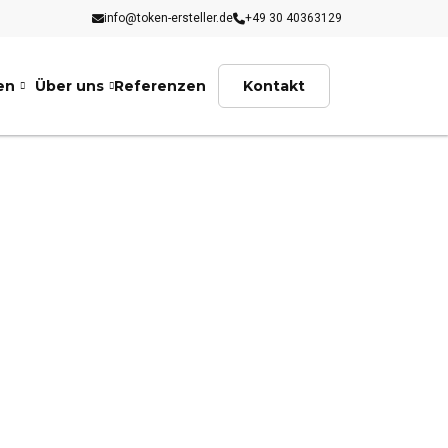
info@token-ersteller.de
+49 30 40363129
en
Über uns
Referenzen
Kontakt
H