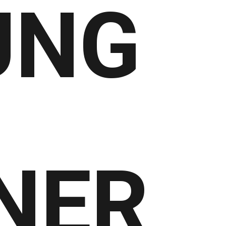
UNG
NER