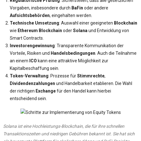
Regulatorische Prüfung
: Sicherstellen, dass alle gesetzlichen
Vorgaben, insbesondere durch
BaFin
oder andere
Aufsichtsbehörden
, eingehalten werden.
Technische Umsetzung
: Auswahl einer geeigneten
Blockchain
wie
Ethereum Blockchain
oder
Solana
und Entwicklung von
Smart Contracts.
Investorengewinnung
: Transparente Kommunikation der
Vorteile, Risiken und
Handelsbedingungen
. Auch die Teilnahme
an einem
ICO
kann eine attraktive Möglichkeit zur
Kapitalbeschaffung sein.
Token-Verwaltung
: Prozesse für
Stimmrechte
,
Dividendenzahlungen
und Handelbarkeit etablieren. Die Wahl
der richtigen
Exchange
für den Handel kann hierbei
entscheidend sein.
Solana ist eine Hochleistungs-Blockchain, die für ihre schnellen
Transaktionszeiten und niedrigen Gebühren bekannt ist. Sie hat sich